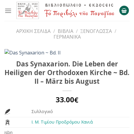
Skip
to
content
ΑΡΧΙΚΉ ΣΕΛΊΔΑ
/
ΒΙΒΛΊΑ
/
ΞΕΝΌΓΛΩΣΣΑ
/
ΓΕΡΜΑΝΙΚΆ
Das Synaxarion. Die Leben der
Heiligen der Orthodoxen Kirche ~ Bd.
II – März bis August
33.00
€
Συλλογικό
Ι. Μ. Τιμίου Προδρόμου Χανιά
isbn