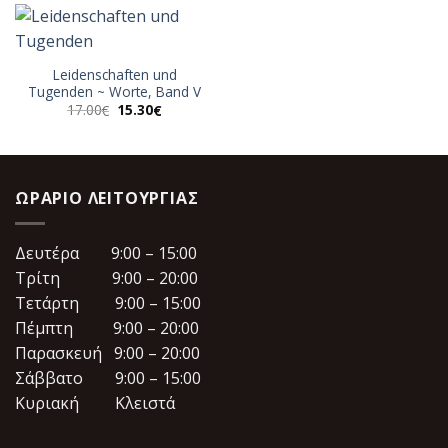
7.20€.
Leidenschaften und
Tugenden ~ Worte, Band V
Original
Η
17.00
15.30
€
€
price
τρέχουσα
was:
τιμή
17.00€.
είναι:
15.30€.
ΩΡΆΡΙΟ ΛΕΙΤΟΥΡΓΊΑΣ
Δευτέρα 9:00 – 15:00
Τρίτη 9:00 – 20:00
Τετάρτη 9:00 – 15:00
Πέμπτη 9:00 – 20:00
Παρασκευή 9:00 – 20:00
Σάββατο 9:00 – 15:00
Κυριακή Κλειστά