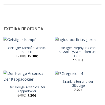
ΣΧΕΤΙΚΆ ΠΡΟΪΌΝΤΑ
Geistiger Kampf ~ Worte,
Heiliger Porphyrios von
Band III
Kavsokalyvia ~ Leben und
Lehre
Original
Η
17.00
15.30
€
€
price
τρέχουσα
15.00
€
was:
τιμή
17.00€.
είναι:
15.30€.
Krankheiten und der
Gläubige
Der Heilige Arsenios Der
7.00
€
Kappadokier
Original
Η
8.00
7.20
€
€
price
τρέχουσα
was:
τιμή
8.00€.
είναι: