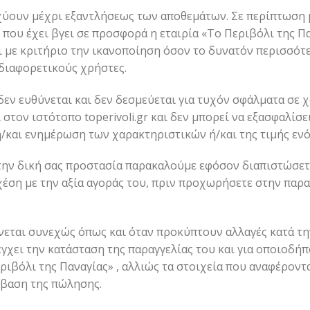
ύουν μέχρι εξαντλήσεως των αποθεμάτων. Σε περίπτωση 
που έχει βγει σε προσφορά η εταιρία «Το Περιβόλι της Πα
αι με κριτήριο την ικανοποίηση όσον το δυνατόν περισσό
διαφορετικούς χρήστες.
 δεν ευθύνεται και δεν δεσμεύεται για τυχόν σφάλματα σ
στον ιστότοπο toperivoli.gr και δεν μπορεί να εξασφαλίσ
ή/και ενημέρωση των χαρακτηριστικών ή/και της τιμής ενό
α την δική σας προστασία παρακαλούμε εφόσον διαπιστώσετ
έση με την αξία αγοράς του, πριν προχωρήσετε στην παραγ
εται συνεχώς όπως και όταν προκύπτουν αλλαγές κατά την
γχει την κατάσταση της παραγγελίας του και για οποιοδή
ριβόλι της Παναγίας» , αλλιώς τα στοιχεία που αναφέρον
μβαση της πώλησης.