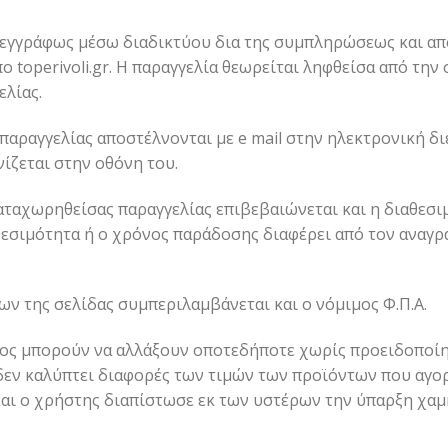
ι εγγράφως μέσω διαδικτύου δια της συμπληρώσεως και α
 toperivoli.gr. Η παραγγελία θεωρείται ληφθείσα από την 
ελίας.
 παραγγελίας αποστέλνονται με e mail στην ηλεκτρονική δ
ίζεται στην οθόνη του.
καταχωρηθείσας παραγγελίας επιβεβαιώνεται και η διαθε
θεσιμότητα ή ο χρόνος παράδοσης διαφέρει από τον αναγρ
ων της σελίδας συμπεριλαμβάνεται και ο νόμιμος Φ.Π.Α.
ος μπορούν να αλλάξουν οποτεδήποτε χωρίς προειδοποίησ
 δεν καλύπτει διαφορές των τιμών των προϊόντων που αγ
 και ο χρήστης διαπίστωσε εκ των υστέρων την ύπαρξη χα