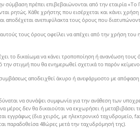
ν σύμβαση πρέπει επιβεβαιώνονται από την εταιρία «Το 
νται ρητώς. Κάθε χρήστης που εισέρχεται και κάνει χρήσ
και αποδέχεται ανεπιφύλακτα τους όρους που διατυπώνοντα
αυτούς τους όρους οφείλει να απέχει από την χρήση του 
 έχει το δικαίωμα να κάνει τροποποίηση ή ανανέωση τους
 την στιγμή που θα ενημερωθεί σχετικά το παρόν κείμενο
 συμβάσεως αποδειχθεί άκυρο ή ανεφάρμοστο με απόφαση 
 δύναται να συνάψει συμφωνία για την ανάθεση των υποχρ
να μέρος δεν θα δικαιούται να εκχωρήσει ή μεταβιβάσει τ
νται εγγράφως (δια χειρός, με ηλεκτρονικό ταχυδρομείο, 
ται παραδοθείσα 48ώρες μετά την ταχυδρόμησή της).