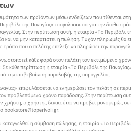
ντων
σιμότητα των προϊόντων μέσω ενδείξεων που τίθενται στη
 Περιβόλι της Παναγίας» επιφυλάσσεται για την διαθεσιμό
ραγγελίας. Στην περίπτωση αυτή, η εταιρία «Το Περιβόλι 
α και να μην καταρτιστεί η πώληση. Τυχόν πληρωμές θα 
ο τρόπο που ο πελάτης επέλεξε να πληρώσει την παραγγελί
» γνωστοποιεί κάθε φορά στον πελάτη τον εκτιμώμενο χρ
 Σε κάθε περίπτωση η εταιρία «Το Περιβόλι της Παναγίας
από την επιβεβαίωση παραλαβής της παραγγελίας.
αναγίας» επιφυλάσσεται να ενημερώσει τον πελάτη σε περ
στον προβλεπόμενο χρόνο παράδοσης. Στην περίπτωση αυτή
ν χρήστη, ο χρήστης δικαιούται να προβεί μονομερώς σε
το
bookstore@toperivoli.gr
.
ι καταγγελθεί η σύμβαση πώλησης, η εταιρία «Το Περιβόλι
τα χρήματα που της είχε καταβάλει ο χρήστης.