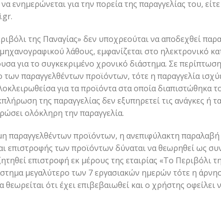
να ενημερώνεται για την πορεία της παραγγελίας του, είτ
.gr
.
εριβόλι της Παναγίας» δεν υποχρεούται να αποδεχθεί παρ
μηχανογραφικού λάθους, εμφανίζεται στο ηλεκτρονικό κα
υσα για το συγκεκριμένο χρονικό διάστημα. Σε περίπτωση
 των παραγγελθέντων προϊόντων, τότε η παραγγελία ισχύει
λοκλειρωθείσα για τα προϊόντα στα οποία διαπιστώθηκα τ
κπλήρωση της παραγγελίας δεν εξυπηρετεί τις ανάγκες ή τ
υρώσει ολόκληρη την παραγγελία.
η παραγγελθέντων προϊόντων, η ανεπιφύλακτη παραλαβή 
 και επιστροφής των προϊόντων δύναται να θεωρηθεί ως 
ζητηθεί επιστροφή εκ μέρους της εταιρίας «Το Περιβόλι τ
διάστημα μεγαλύτερο των 7 εργασιακών ημερών τότε η άρν
 θεωρείται ότι έχει επιβεβαιωθεί και ο χρήστης οφείλει ν