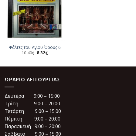
Ψάλτες του Αγίου Όρους 6
Original
Η
10.40
8.32
€
€
price
τρέχουσα
was:
τιμή
10.40€.
είναι:
8.32€.
ΩΡΆΡΙΟ ΛΕΙΤΟΥΡΓΊΑΣ
Δευτέρα 9:00 – 15:00
Τρίτη 9:00 – 20:00
Τετάρτη 9:00 – 15:00
Πέμπτη 9:00 – 20:00
Παρασκευή 9:00 – 20:00
Σάββατο 9:00 – 15:00