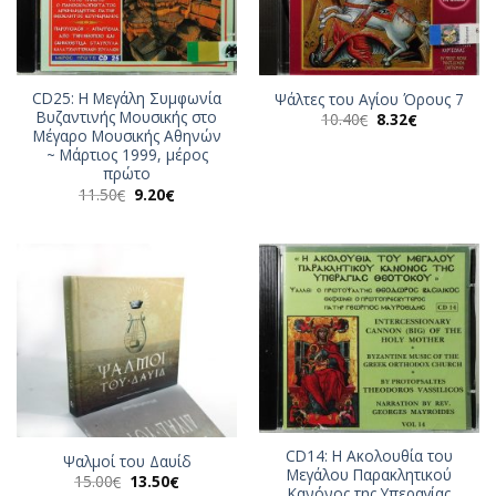
CD25: Η Μεγάλη Συμφωνία
Ψάλτες του Αγίου Όρους 7
Βυζαντινής Μουσικής στο
Original
Η
10.40
8.32
€
€
price
τρέχουσα
Μέγαρο Μουσικής Αθηνών
was:
τιμή
~ Μάρτιος 1999, μέρος
10.40€.
είναι:
πρώτο
8.32€.
Original
Η
11.50
9.20
€
€
price
τρέχουσα
was:
τιμή
11.50€.
είναι:
9.20€.
CD14: Η Ακολουθία του
Ψαλμοί του Δαυίδ
Μεγάλου Παρακλητικού
Original
Η
15.00
13.50
€
€
Κανόνος της Υπεραγίας
price
τρέχουσα