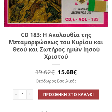
CD 183: H Ακολουθία της
Μεταμορφώσεως του Κυρίου και
Θεού και Σωτήρος ημών Ιησού
Χριστού
Original
Η
19.62
15.68
€
€
price
τρέχουσα
Θεόδωρος Βασιλικός
was:
τιμή
19.62€.
είναι:
CD 183: H Ακολουθία της Μεταμορφώσεως του Κυρίο
15.68€.
ΠΡΟΣΘΉΚΗ ΣΤΟ ΚΑΛΆΘΙ