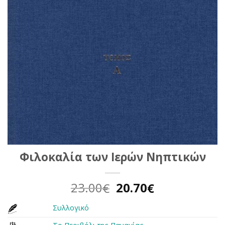
Φιλοκαλία των Ιερών Νηπτικών
Original
Η
23.00
20.70
€
€
price
τρέχουσα
Συλλογικό
was:
τιμή
23.00€.
είναι: