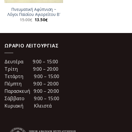
Πνευματική Αφύπνιση ~
Λόγοι Παϊσίου Αγιορείτου Β’
Original
Η
15.00
13.50
€
€
price
τρέχουσα
was:
τιμή
15.00€.
είναι:
13.50€.
ΩΡΆΡΙΟ ΛΕΙΤΟΥΡΓΊΑΣ
Δευτέρα 9:00 – 15:00
Τρίτη 9:00 – 20:00
Τετάρτη 9:00 – 15:00
Πέμπτη 9:00 – 20:00
Παρασκευή 9:00 – 20:00
Σάββατο 9:00 – 15:00
Κυριακή Κλειστά