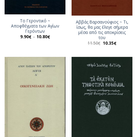
Το Γεροντικό ~
Αββάς Βαρσανούφιος ~ Τι,
Αποφθέγματα των Αγίων
ίσως, θα μας έλεγε σήμερα
Γερόντων
μέσα από τις αποκρίσεις
Price
9.90
–
10.80
€
€
του
range:
Original
Η
11.50
10.35
€
€
9.90€
price
τρέχουσα
through
was:
τιμή
10.80€
11.50€.
είναι:
10.35€.