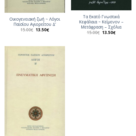
Τα Εκατό Γνωστικά
Οικογενειακή ζωή ~ Λόγοι
Κεφάλαια ~ Κείμενον –
Παϊσίου Αγιορείτου Δ’
Μετάφραση – Σχόλια
Original
Η
15.00
13.50
€
€
Original
Η
15.00
13.50
€
€
price
τρέχουσα
price
τρέχουσα
was:
τιμή
was:
τιμή
15.00€.
είναι:
15.00€.
είναι:
13.50€.
13.50€.