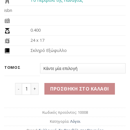
Το Περιβόλι της Παναγίας
20.70€.
isbn
0.400
24 x 17
Σκληρό Εξώφυλλο
ΤΌΜΟΣ
Φιλοκαλία των Ιερών Νηπτικών ποσότητα
ΠΡΟΣΘΉΚΗ ΣΤΟ ΚΑΛΆΘΙ
Κωδικός προϊόντος:
10008
Κατηγορία:
Λόγοι