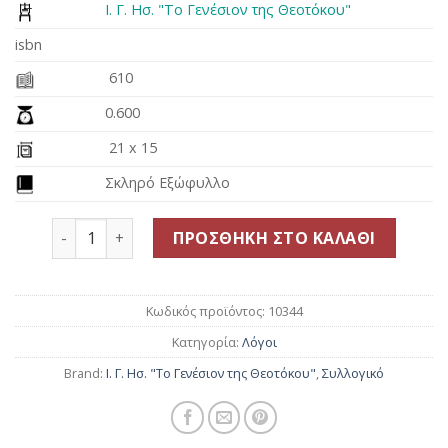
16.00€.
είναι:
Ι. Γ. Ησ. "Το Γενέσιον της Θεοτόκου"
14.40€.
isbn
610
0.600
21 x 15
Σκληρό Εξώφυλλο
Το Μέγα Γεροντικόν, τ. Δ΄ ποσότητα
ΠΡΟΣΘΉΚΗ ΣΤΟ ΚΑΛΆΘΙ
Κωδικός προϊόντος:
10344
Κατηγορία:
Λόγοι
Brand:
Ι. Γ. Ησ. "Το Γενέσιον της Θεοτόκου"
,
Συλλογικό