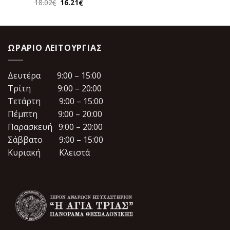
Original
Η
18.02
16.21
€
€
price
τρέχουσα
was:
τιμή
18.02€.
είναι:
16.21€.
ΩΡΆΡΙΟ ΛΕΙΤΟΥΡΓΊΑΣ
Δευτέρα 9:00 – 15:00
Τρίτη 9:00 – 20:00
Τετάρτη 9:00 – 15:00
Πέμπτη 9:00 – 20:00
Παρασκευή 9:00 – 20:00
Σάββατο 9:00 – 15:00
Κυριακή Κλειστά