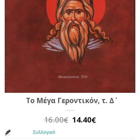
Το Μέγα Γεροντικόν, τ. Δ΄
Original
Η
16.00
14.40
€
€
price
τρέχουσα
Συλλογικό
was:
τιμή