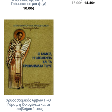
Original
Η
16.00
14.40
€
€
Γράμματα σε μια ψυχή
price
τρέχουσα
10.00
€
was:
τιμή
16.00€.
είναι:
14.40€.
Χρυσοστομικός Άμβων Γ’~Ο
Γάμος, η Οικογένεια και τα
προβλήματά τους