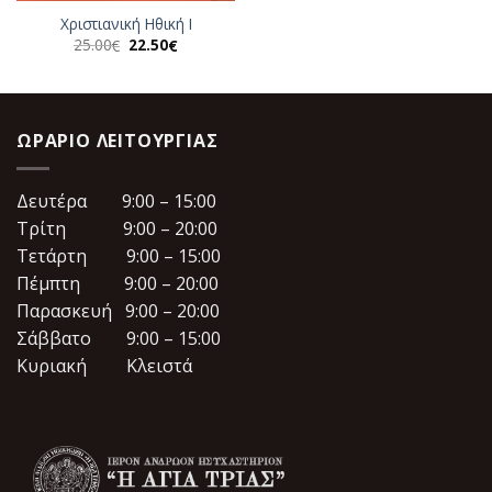
Χριστιανική Ηθική Ι
Original
Η
25.00
22.50
€
€
price
τρέχουσα
was:
τιμή
25.00€.
είναι:
22.50€.
ΩΡΆΡΙΟ ΛΕΙΤΟΥΡΓΊΑΣ
Δευτέρα 9:00 – 15:00
Τρίτη 9:00 – 20:00
Τετάρτη 9:00 – 15:00
Πέμπτη 9:00 – 20:00
Παρασκευή 9:00 – 20:00
Σάββατο 9:00 – 15:00
Κυριακή Κλειστά