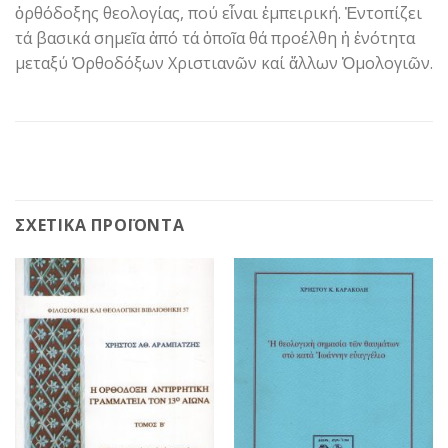
ὀρθόδοξης θεολογίας, πού εἶναι ἐμπειρική. Ἐντοπίζει
τά βασικά σημεῖα ἀπό τά ὁποῖα θά προέλθη ἡ ἑνότητα
μεταξύ Ὀρθοδόξων Χριστιανῶν καί ἄλλων Ὁμολογιῶν.
ΣΧΕΤΙΚΆ ΠΡΟΪΌΝΤΑ