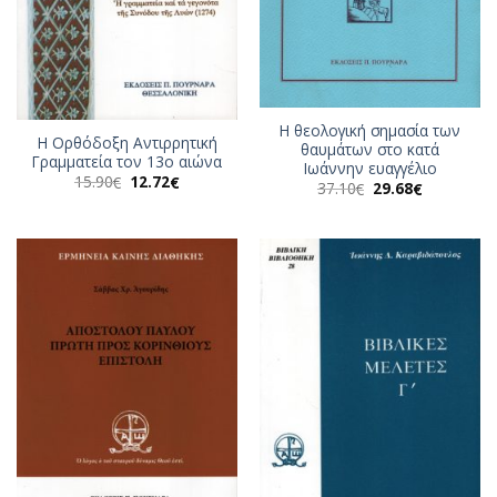
Η θεολογική σημασία των
Η Ορθόδοξη Αντιρρητική
θαυμάτων στο κατά
Γραμματεία τον 13ο αιώνα
Ιωάννην ευαγγέλιο
Original
Η
15.90
12.72
€
€
Original
Η
37.10
29.68
€
€
price
τρέχουσα
price
τρέχουσα
was:
τιμή
was:
τιμή
15.90€.
είναι:
37.10€.
είναι:
12.72€.
29.68€.