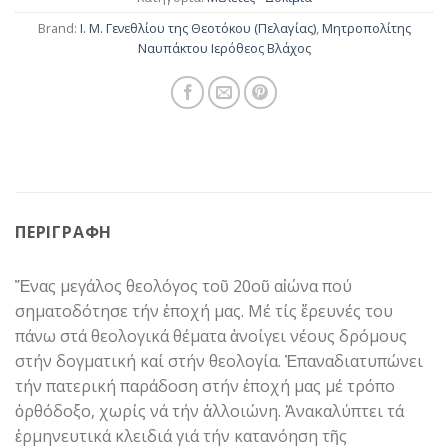
Brand:
Ι. Μ. Γενεθλίου της Θεοτόκου (Πελαγίας)
,
Μητροπολίτης
Ναυπάκτου Ιερόθεος Βλάχος
ΠΕΡΙΓΡΑΦΉ
Ἕνας μεγάλος θεολόγος τοῦ 20οῦ αἰώνα πού
σηματοδότησε τήν ἐποχή μας. Μέ τίς ἔρευνές του
πάνω στά θεολογικά θέματα ἀνοίγει νέους δρόμους
στήν δογματική καί στήν θεολογία. Ἐπαναδιατυπώνει
τήν πατερική παράδοση στήν ἐποχή μας μέ τρόπο
ὀρθόδοξο, χωρίς νά τήν ἀλλοιώνη. Ἀνακαλύπτει τά
ἑρμηνευτικά κλειδιά γιά τήν κατανόηση τῆς