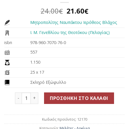
Original
Η
24.00
21.60
€
€
price
τρέχουσα
Μητροπολίτης Ναυπάκτου Ιερόθεος Βλάχος
was:
τιμή
24.00€.
είναι:
Ι. Μ. Γενεθλίου της Θεοτόκου (Πελαγίας)
21.60€.
isbn
978-960-7070-76-0
557
1.150
25 x 17
Σκληρό Εξώφυλλο
Π. Ιωάννης Ρωμανίδης ~ Ένας κορυφαίος δογματικ
ΠΡΟΣΘΉΚΗ ΣΤΟ ΚΑΛΆΘΙ
Κωδικός προϊόντος:
12170
Κατηγορία:
Μελέτες - Δοκίμια