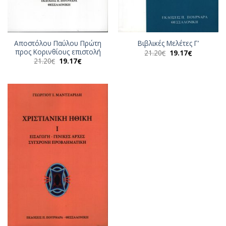
Αποστόλου Παύλου Πρώτη
Βιβλικές Μελέτες Γ’
προς Κορινθίους επιστολή
Original
Η
21.20
19.17
€
€
price
τρέχουσα
Original
Η
21.20
19.17
€
€
was:
τιμή
price
τρέχουσα
21.20€.
είναι:
was:
τιμή
19.17€.
21.20€.
είναι:
19.17€.