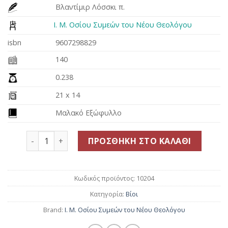
Βλαντίμιρ Λόσσκι π.
was:
τιμή
7.42€.
είναι:
Ι. Μ. Οσίου Συμεών του Νέου Θεολόγου
6.68€.
isbn
9607298829
140
0.238
21 x 14
Μαλακό Εξώφυλλο
Ο στάρετς Μακάριος~Άγιοι Γέροντες της Όπτινα Β΄
ΠΡΟΣΘΉΚΗ ΣΤΟ ΚΑΛΆΘΙ
Κωδικός προϊόντος:
10204
Κατηγορία:
Βίοι
Brand:
Ι. Μ. Οσίου Συμεών του Νέου Θεολόγου