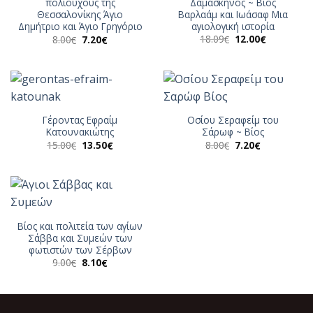
Δαμασκηνός ~ Βίος
πολιούχους της
Βαρλαάμ και Ιωάσαφ Μια
Θεσσαλονίκης Άγιο
αγιολογική ιστορία
Δημήτριο και Άγιο Γρηγόριο
Original
Η
Original
Η
18.09
12.00
8.00
7.20
€
€
€
€
price
τρέχουσα
price
τρέχουσα
was:
τιμή
was:
τιμή
18.09€.
είναι:
8.00€.
είναι:
12.00€.
7.20€.
Γέροντας Εφραίμ
Οσίου Σεραφείμ του
Κατουνακιώτης
Σάρωφ ~ Βίος
Original
Η
Original
Η
15.00
13.50
8.00
7.20
€
€
€
€
price
τρέχουσα
price
τρέχουσα
was:
τιμή
was:
τιμή
15.00€.
είναι:
8.00€.
είναι:
13.50€.
7.20€.
Βίος και πολιτεία των αγίων
Σάββα και Συμεών των
φωτιστών των Σέρβων
Original
Η
9.00
8.10
€
€
price
τρέχουσα
was:
τιμή
9.00€.
είναι:
8.10€.