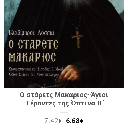
Ο στάρετς Μακάριος~Άγιοι
Γέροντες της Όπτινα Β΄
Original
Η
7.42
6.68
€
€
price
τρέχουσα