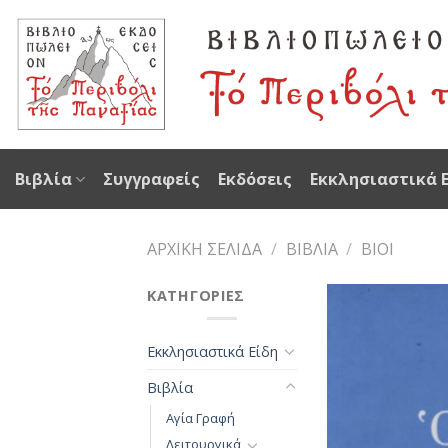
Skip
to
content
Βιβλία
Συγγραφείς
Εκδόσεις
Εκκλησιαστικά 
ΑΡΧΙΚΉ ΣΕΛΊΔΑ
/
ΒΙΒΛΊΑ
/
ΒΊΟΙ
ΚΑΤΗΓΟΡΊΕΣ
Εκκλησιαστικά Είδη
Βιβλία
Αγία Γραφή
Λειτουργικά