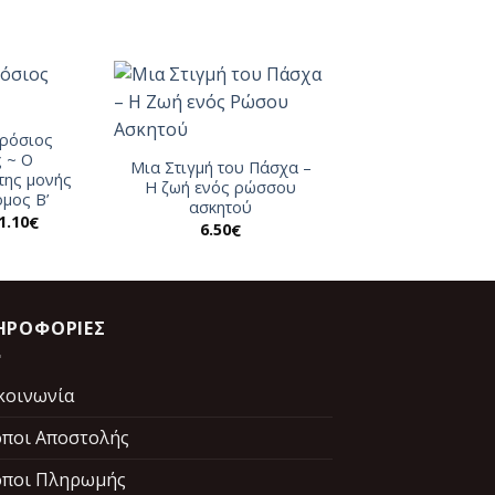
ρόσιος
 ~ Ο
Μια Στιγμή του Πάσχα –
της μονής
Η ζωή ενός ρώσσου
μος Β’
ασκητού
riginal
Η
1.10
€
6.50
€
rice
τρέχουσα
as:
τιμή
5.00€.
είναι:
11.10€.
ΗΡΟΦΟΡΙΕΣ
κοινωνία
ποι Αποστολής
ποι Πληρωμής