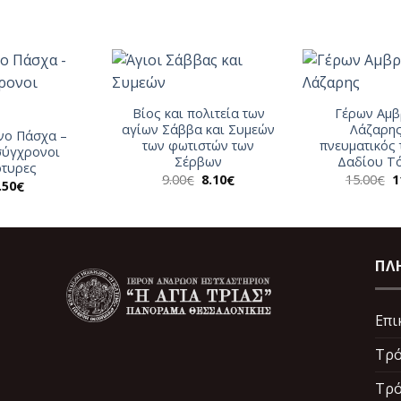
Βίος και πολιτεία των
Γέρων Αμβ
αγίων Σάββα και Συμεών
Λάζαρης
νο Πάσχα –
των φωτιστών των
πνευματικός 
σύγχρονοι
Σέρβων
Δαδίου Τό
ρτυρες
Original
Η
O
9.00
8.10
15.00
1
€
€
€
.50
€
price
τρέχουσα
p
was:
τιμή
w
9.00€.
είναι:
1
8.10€.
ΠΛ
Επι
Τρό
Τρό