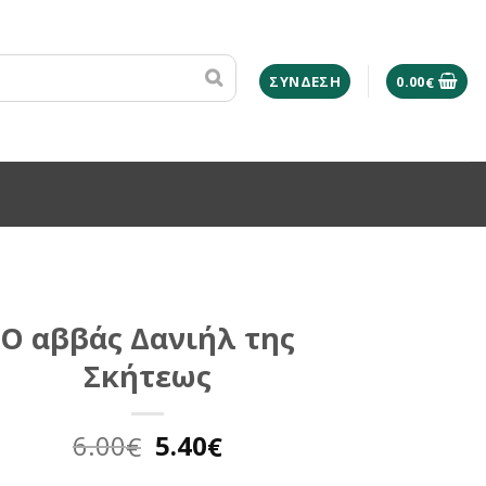
ΣΎΝΔΕΣΗ
0.00
€
Ο αββάς Δανιήλ της
Σκήτεως
Original
Η
6.00
5.40
€
€
price
τρέχουσα