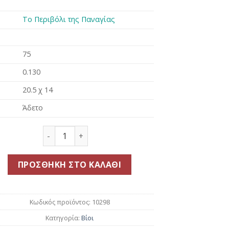
was:
τιμή
6.00€.
είναι:
Το Περιβόλι της Παναγίας
5.40€.
75
0.130
20.5 χ 14
Άδετο
Ο αββάς Δανιήλ της Σκήτεως ποσότητα
ΠΡΟΣΘΉΚΗ ΣΤΟ ΚΑΛΆΘΙ
Κωδικός προϊόντος:
10298
Κατηγορία:
Βίοι