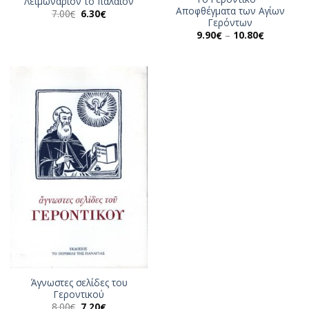
Λειμωνάριον το παλαιόν
Αποφθέγματα των Αγίων
Original
Η
7.00
6.30
€
€
price
τρέχουσα
Γερόντων
was:
τιμή
Price
9.90
–
10.80
€
€
7.00€.
είναι:
range:
6.30€.
9.90€
through
10.80€
Άγνωστες σελίδες του
Γεροντικού
Original
Η
8.00
7.20
€
€