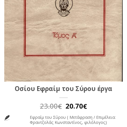
Οσίου Εφραίμ του Σύρου έργα
Original
Η
23.00
20.70
€
€
price
τρέχουσα
Εφραίμ του Σύρου ( Μετάφραση / Επιμέλεια:
was:
τιμή
Φραντζολάς Κωνσταντίνος, φιλόλογος)
23.00€.
είναι: