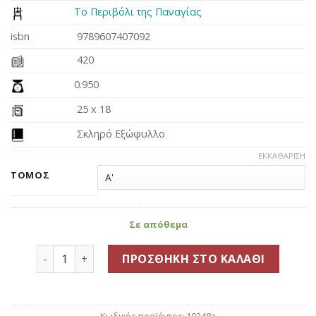
20.70€.
Το Περιβόλι της Παναγίας
isbn
9789607407092
420
0.950
25 x 18
Σκληρό Εξώφυλλο
ΕΚΚΑΘΆΡΙΣΗ
ΤΌΜΟΣ
Σε απόθεμα
Οσίου Εφραίμ του Σύρου έργα ποσότητα
ΠΡΟΣΘΉΚΗ ΣΤΟ ΚΑΛΆΘΙ