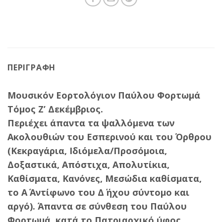
ΠΕΡΙΓΡΑΦΉ
Mουσικόν Εορτολόγιον Παύλου Φορτωμά
Τόμος Ζ’ Δεκέμβριος.
Περιέχει άπαντα τα ψαλλόμενα των
Ακολουθιών του Εσπερινού και του Όρθρου
(Κεκραγάρια, Ιδιόμελα/Προσόμοια,
Δοξαστικά, Απόστιχα, Απολυτίκια,
Kαθίσματα, Κανόνες, Μεσώδια καθίσματα,
το Α΄ Αντίφωνο του Δ΄ ήχου σύντομο και
αργό). Άπαντα σε σύνθεση του Παύλου
Φορτωμά, κατά το Πατριαρχικό ύφος.