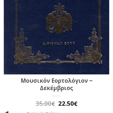
Μουσικόν Εορτολόγιον ~
Δεκέμβριος
Original
Η
35.00
22.50
€
€
price
τρέχουσα