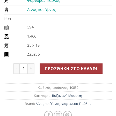
Φορτωμάς Παύλος
was:
τιμή
35.00€.
είναι:
Αίνος και Ύμνος
22.50€.
isbn
594
1.466
25 x 18
Δεμένο
Μουσικόν Εορτολόγιον ~ Δεκέμβριος ποσότητα
ΠΡΟΣΘΉΚΗ ΣΤΟ ΚΑΛΆΘΙ
Κωδικός προϊόντος:
10852
Κατηγορία:
Βυζαντινή Μουσική
Brand:
Αίνος και Ύμνος
,
Φορτωμάς Παύλος