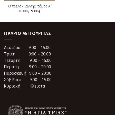
Ο τρελο-Γιάννης, τόμος Α΄
Original
Η
10.00
9.00
€
€
price
τρέχουσα
was:
τιμή
10.00€.
είναι:
9.00€.
ΩΡΆΡΙΟ ΛΕΙΤΟΥΡΓΊΑΣ
Δευτέρα 9:00 – 15:00
Τρίτη 9:00 – 20:00
Τετάρτη 9:00 – 15:00
Πέμπτη 9:00 – 20:00
Παρασκευή 9:00 – 20:00
Σάββατο 9:00 – 15:00
Κυριακή Κλειστά