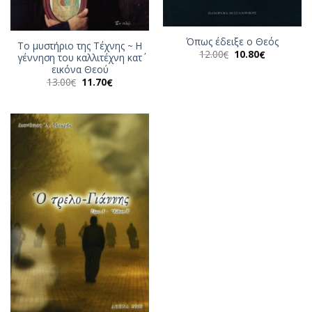
Όπως έδειξε ο Θεός
Το μυστήριο της Τέχνης ~ Η
Original
Η
12.00
10.80
€
€
γέννηση του καλλιτέχνη κατ΄
price
τρέχουσα
εικόνα Θεού
was:
τιμή
12.00€.
είναι:
Original
Η
13.00
11.70
€
€
10.80€.
price
τρέχουσα
was:
τιμή
13.00€.
είναι:
11.70€.