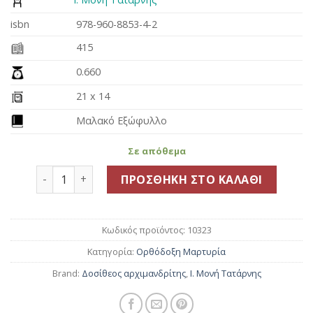
11.20€.
isbn
978-960-8853-4-2
415
0.660
21 x 14
Μαλακό Εξώφυλλο
Σε απόθεμα
Θέλω να πιω όλο το Βόσπορο ποσότητα
ΠΡΟΣΘΉΚΗ ΣΤΟ ΚΑΛΆΘΙ
Κωδικός προϊόντος:
10323
Κατηγορία:
Ορθόδοξη Μαρτυρία
Brand:
Δοσίθεος αρχιμανδρίτης
,
Ι. Μονή Τατάρνης