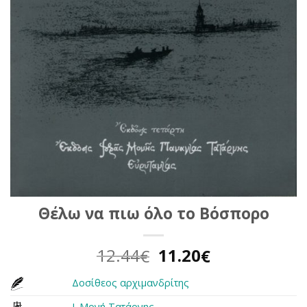
Θέλω να πιω όλο το Βόσπορο
Original
Η
12.44
11.20
€
€
price
τρέχουσα
Δοσίθεος αρχιμανδρίτης
was:
τιμή
12.44€.
είναι:
Ι. Μονή Τατάρνης