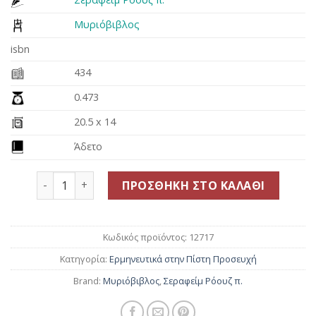
was:
τιμή
15.00€.
είναι:
Μυριόβιβλος
13.50€.
isbn
434
0.473
20.5 x 14
Άδετο
Η ψυχή μετά τον θάνατο ποσότητα
ΠΡΟΣΘΉΚΗ ΣΤΟ ΚΑΛΆΘΙ
Κωδικός προϊόντος:
12717
Κατηγορία:
Ερμηνευτικά στην Πίστη Προσευχή
Brand:
Μυριόβιβλος
,
Σεραφείμ Ρόουζ π.