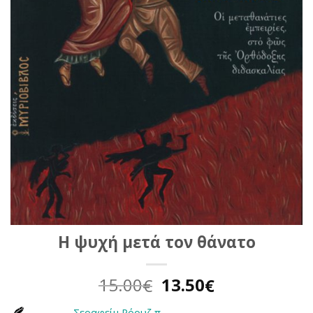
Η ψυχή μετά τον θάνατο
Original
Η
15.00
13.50
€
€
price
τρέχουσα
Σεραφείμ Ρόουζ π.