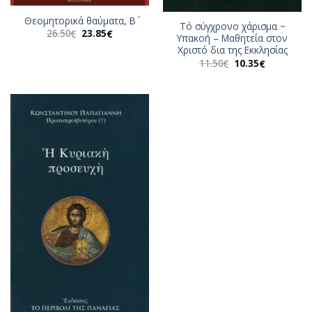
Θεομητορικά θαύματα, Β΄
Τό σύγχρονο χάρισμα ~
Original
Η
26.50
23.85
€
€
Υπακοή – Μαθητεία στον
price
τρέχουσα
Χριστό δια της Εκκλησίας
was:
τιμή
26.50€.
είναι:
Original
Η
11.50
10.35
€
€
23.85€.
price
τρέχουσα
was:
τιμή
11.50€.
είναι:
10.35€.