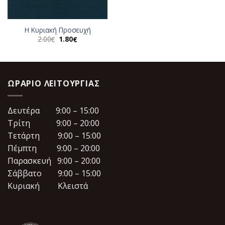
Η Κυριακή Προσευχή
Original
Η
2.00
1.80
€
€
price
τρέχουσα
was:
τιμή
2.00€.
είναι:
1.80€.
ΩΡΆΡΙΟ ΛΕΙΤΟΥΡΓΊΑΣ
Δευτέρα 9:00 – 15:00
Τρίτη 9:00 – 20:00
Τετάρτη 9:00 – 15:00
Πέμπτη 9:00 – 20:00
Παρασκευή 9:00 – 20:00
Σάββατο 9:00 – 15:00
Κυριακή Κλειστά