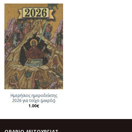
7.00€.
είναι:
6.30€.
Ημερήσιος ημεροδείκτης
2026 για τοίχο (μικρός)
1.00
€
ΩΡΆΡΙΟ ΛΕΙΤΟΥΡΓΊΑΣ