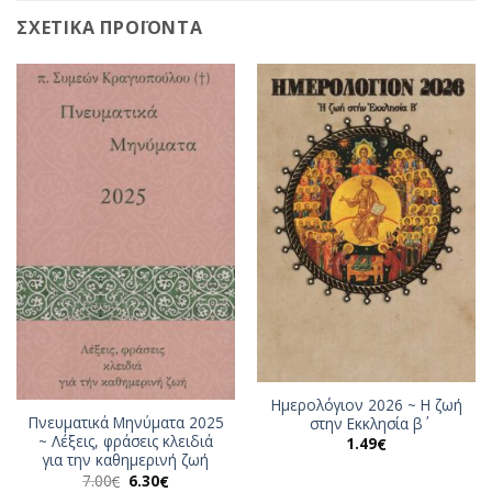
ΣΧΕΤΙΚΆ ΠΡΟΪΌΝΤΑ
Ημερολόγιον 2026 ~ Η ζωή
Πνευματικά Μηνύματα 2025
στην Εκκλησία β΄
~ Λέξεις, φράσεις κλειδιά
1.49
€
για την καθημερινή ζωή
Original
Η
7.00
6.30
€
€