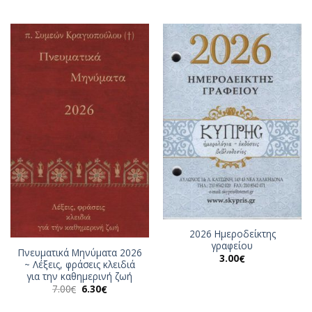
price
τρέχουσα
was:
τιμή
7.00€.
είναι:
6.30€.
2026 Ημεροδείκτης
γραφείου
Πνευματικά Μηνύματα 2026
3.00
€
~ Λέξεις, φράσεις κλειδιά
για την καθημερινή ζωή
Original
Η
7.00
6.30
€
€
price
τρέχουσα
was:
τιμή