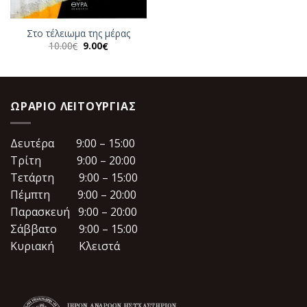
Στο τέλειωμα της μέρας
Original
Η
10.00
9.00
€
€
price
τρέχουσα
was:
τιμή
10.00€.
είναι:
9.00€.
ΩΡΆΡΙΟ ΛΕΙΤΟΥΡΓΊΑΣ
Δευτέρα 9:00 – 15:00
Τρίτη 9:00 – 20:00
Τετάρτη 9:00 – 15:00
Πέμπτη 9:00 – 20:00
Παρασκευή 9:00 – 20:00
Σάββατο 9:00 – 15:00
Κυριακή Κλειστά