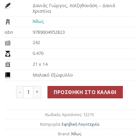
price
τρέχουσα
Δανιάς Γιώργος, Χατζηθανάση – Δανιά
was:
τιμή
Χριστίνα
9.50€.
είναι:
8.55€.
Άθως
isbn
9789604952823
242
0.470
21 x 14
Μαλακό Εξώφυλλο
Εκεί που τελειώνει ο χάρτης και μια ευχή ... αποκ
ΠΡΟΣΘΉΚΗ ΣΤΟ ΚΑΛΆΘΙ
Κωδικός προϊόντος:
12215
Κατηγορία:
Εφηβική Λογοτεχνία
Brand:
Άθως