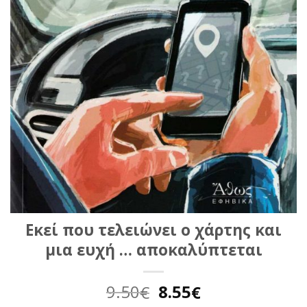
Εκεί που τελειώνει ο χάρτης και
μια ευχή … αποκαλύπτεται
Original
Η
9.50
8.55
€
€