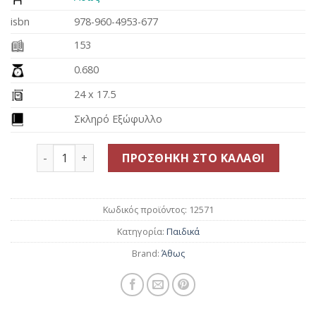
19.80€.
isbn
978-960-4953-677
153
0.680
24 x 17.5
Σκληρό Εξώφυλλο
Παιδικός Συναξαριστής~Δι΄ ευχών των Αγίων Σεπτ
ΠΡΟΣΘΉΚΗ ΣΤΟ ΚΑΛΆΘΙ
Κωδικός προϊόντος:
12571
Κατηγορία:
Παιδικά
Brand:
Άθως