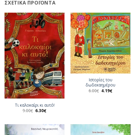
ΣΧΕΤΙΚΆ ΠΡΟΪΌΝΤΑ
Ιστορίες του
δωδεκαημέρου
Original
Η
6.00
4.19
€
€
price
τρέχουσα
was:
τιμή
6.00€.
είναι:
Τι καλοκαίρι κι αυτό!
4.19€.
Original
Η
9.00
6.30
€
€
price
τρέχουσα
was:
τιμή
9.00€.
είναι:
6.30€.