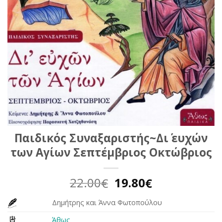
Παιδικός Συναξαριστής~Δι΄ ευχών
των Αγίων Σεπτέμβριος Οκτώβριος
Original
Η
22.00
19.80
€
€
price
τρέχουσα
Δημήτρης και Άννα Φωτοπούλου
was:
τιμή
22.00€.
είναι:
Άθως