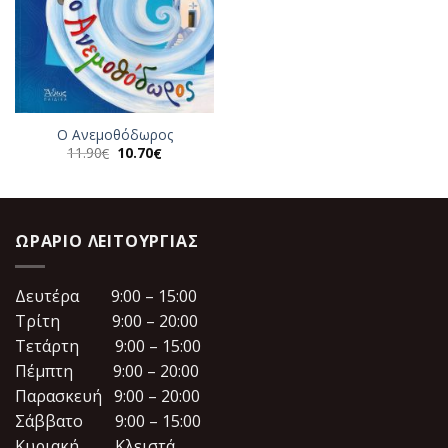
Ο Ανεμοθόδωρος
Original
Η
11.90
10.70
€
€
price
τρέχουσα
was:
τιμή
11.90€.
είναι:
10.70€.
ΩΡΆΡΙΟ ΛΕΙΤΟΥΡΓΊΑΣ
Δευτέρα 9:00 – 15:00
Τρίτη 9:00 – 20:00
Τετάρτη 9:00 – 15:00
Πέμπτη 9:00 – 20:00
Παρασκευή 9:00 – 20:00
Σάββατο 9:00 – 15:00
Κυριακή Κλειστά