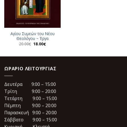
Αγίου Συμεών του Νέου
Θεολόγου ~ Έργα
Original
Η
20.00
18.00
€
€
price
τρέχουσα
was:
τιμή
20.00€.
είναι:
18.00€.
ΩΡΆΡΙΟ ΛΕΙΤΟΥΡΓΊΑΣ
Δευτέρα 9:00 – 15:00
Τρίτη 9:00 – 20:00
Τετάρτη 9:00 – 15:00
Πέμπτη 9:00 – 20:00
Παρασκευή 9:00 – 20:00
Σάββατο 9:00 – 15:00
Κυριακή Κλειστά