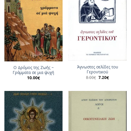
Άγνωστες σελίδες του
Ο Δρόμος της Ζωής ~
Γεροντικού
Γράμματα σε μια ψυχή
Original
Η
8.00
7.20
€
€
10.00
€
price
τρέχουσα
was:
τιμή
8.00€.
είναι:
7.20€.