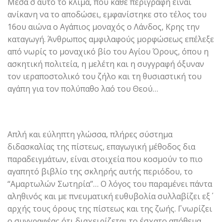
Μέσα σ΄ αυτό το κλίμα, που κάθε περιγραφή είναι
ανίκανη να το αποδώσει, εμφανίστηκε στο τέλος του
16ου αιώνα ο Αγάπιος μοναχός ο Λάνδος, Κρης την
καταγωγή. Άνθρωπος αμφιλαφούς μορφώσεως επέλεξε
από νωρίς το μοναχικό βίο του Αγίου Όρους, όπου η
ασκητική πολιτεία, η μελέτη και η συγγραφή όξυναν
τον ιεραποστολικό του ζήλο και τη θυσιαστική του
αγάπη για τον πολύπαθο λαό του Θεού…
Απλή και εύληπτη γλώσσα, πλήρες σύστημα
διδασκαλίας της πίστεως, επαγωγική μέθοδος δια
παραδειγμάτων, είναι στοιχεία που κοσμούν το πιο
αγαπητό βιβλίο της σκληρής αυτής περιόδου, το
“Αμαρτωλών Σωτηρία”… Ο λόγος του παραμένει πάντα
αληθινός και με πνευματική ευθυβολία συλλαβίζει εξ΄
αρχής τους όρους της πίστεως και της ζωής. Γνωρίζει
ο συγγραφέας ότι διαχειρίζεται το έσχατο απόθεμα