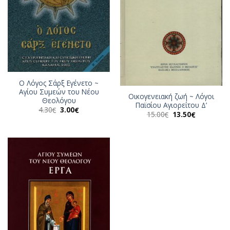
Ο Λόγος Σάρξ Εγένετο ~
Αγίου Συμεών του Νέου
Οικογενειακή ζωή ~ Λόγοι
Θεολόγου
Παϊσίου Αγιορείτου Δ’
Original
Η
4.30
3.00
€
€
Original
Η
15.00
13.50
€
€
price
τρέχουσα
price
τρέχουσα
was:
τιμή
was:
τιμή
4.30€.
είναι:
15.00€.
είναι:
3.00€.
13.50€.