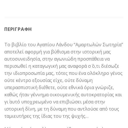
ΠΕΡΙΓΡΑΦΉ
Το βιβλίο του Αγαπίου Λάνδου “Αμαρτωλών Σωτηρία”
αποτελεί αφορμή για βύθισμα στην ιστορική μας
αυτοσυνειδησία, στην αγωνιώδη προσπάθεια να
περισωθεί η καταγωγική μας αναφορά σ΄ ό,τι διέσωζε
την ιδιοπροσωπία μας, τότες που ένα ολόκληρο γένος
ούτε κέντρο εξουσίας είχε, ούτε δύναμη
υπερασπιστική διέθετε, ούτε εθνικά όρια γνώριζε,
καθώς ήταν γέννημα οικουμενικής αυτοκρατορίας και
γι΄ αυτό υποχρεωμένο να επιβιώσει μέσα στην
ιστορική δίνη, με τη δύναμη που αντλούσε από τους
ταμιευτήρες της ίδιας του της ψυχής…