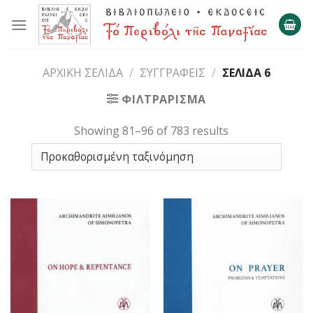
Skip
to
content
ΑΡΧΙΚΉ ΣΕΛΊΔΑ
/
ΣΥΓΓΡΑΦΕΊΣ
/
ΣΕΛΊΔΑ 6
ΦΙΛΤΡΆΡΙΣΜΑ
Showing 81–96 of 783 results