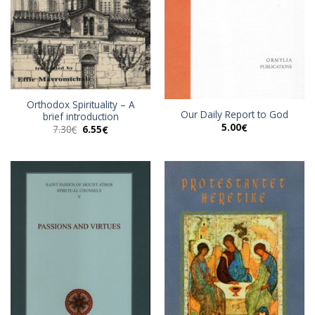
Orthodox Spirituality – Α
Our Daily Report to God
brief introduction
5.00
€
Original
Η
7.30
6.55
€
€
price
τρέχουσα
was:
τιμή
7.30€.
είναι:
6.55€.