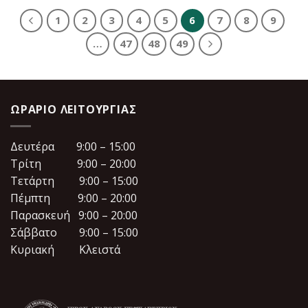
20.00€.
είναι:
20.00€.
είναι:
18.00€.
18.00€.
1
2
3
4
5
6
7
8
9
…
47
48
49
ΩΡΆΡΙΟ ΛΕΙΤΟΥΡΓΊΑΣ
Δευτέρα 9:00 – 15:00
Τρίτη 9:00 – 20:00
Τετάρτη 9:00 – 15:00
Πέμπτη 9:00 – 20:00
Παρασκευή 9:00 – 20:00
Σάββατο 9:00 – 15:00
Κυριακή Κλειστά