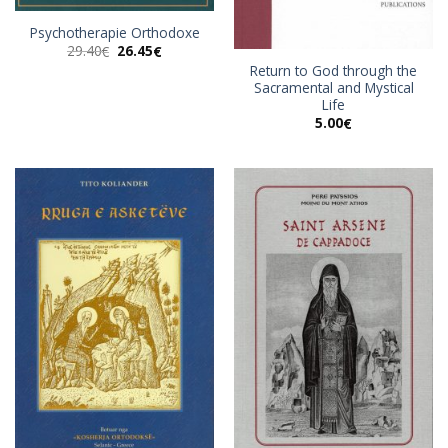
Psychotherapie Orthodoxe
Original
Η
29.40
26.45
€
€
price
τρέχουσα
Return to God through the
was:
τιμή
Sacramental and Mystical
29.40€.
είναι:
26.45€.
Life
5.00
€