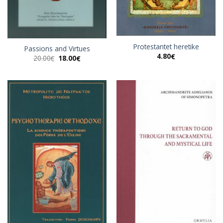
Protestantet heretike
Passions and Virtues
4.80
€
Original
Η
20.00
18.00
€
€
price
τρέχουσα
was:
τιμή
20.00€.
είναι:
18.00€.