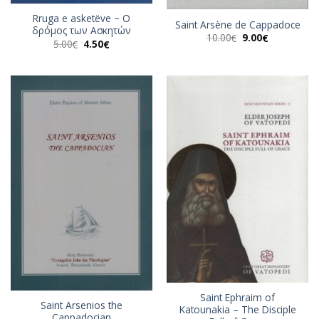
Rruga e asketëve ~ Ο
Saint Arsène de Cappadoce
δρόμος των Ασκητών
Original
Η
10.00
9.00
€
€
Original
Η
5.00
4.50
€
€
price
τρέχουσα
price
τρέχουσα
was:
τιμή
was:
τιμή
10.00€.
είναι:
5.00€.
είναι:
9.00€.
4.50€.
Saint Ephraim of
Saint Arsenios the
Katounakia – The Disciple
Cappadocian