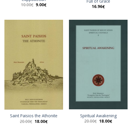
Full of Grace
Original
Η
10.00
9.00
€
€
16.96
€
price
τρέχουσα
was:
τιμή
10.00€.
είναι:
9.00€.
Spiritual Awakening
Saint Paisios the Athonite
Original
Η
Original
Η
20.00
18.00
20.00
18.00
€
€
€
€
price
τρέχουσα
price
τρέχουσα
was:
τιμή
was:
τιμή