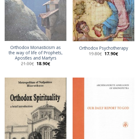
Orthodox Monasticism as
Orthodox Psychotherapy
the way of life of Prophets,
Original
Η
19.80
17.90
€
€
price
τρέχουσα
Apostles and Martyrs
was:
τιμή
Original
Η
21.00
18.90
€
€
19.80€.
είναι:
price
τρέχουσα
17.90€.
was:
τιμή
21.00€.
είναι:
18.90€.