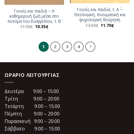
Γονείς και παιδιά, τ. Α΄ ~
Γονείς και παιδιά ~ Η
Θεολογική, πνευματική και
καθημερινή ζωή μέσα στο
ψυχολογική θεώρηση
πνεύμα του Ευαγγελίου, τ. Β΄
Original
Η
13.00
11.70
€
€
Original
Η
11.50
10.35
€
€
price
τρέχουσα
price
τρέχουσα
was:
τιμή
was:
τιμή
13.00€.
είναι:
11.50€.
είναι:
11.70€.
10.35€.
1
2
3
4
ΩΡΆΡΙΟ ΛΕΙΤΟΥΡΓΊΑΣ
Δευτέρα 9:00 – 15:00
Τρίτη 9:00 – 20:00
Τετάρτη 9:00 – 15:00
Πέμπτη 9:00 – 20:00
Παρασκευή 9:00 – 20:00
Σάββατο 9:00 – 15:00