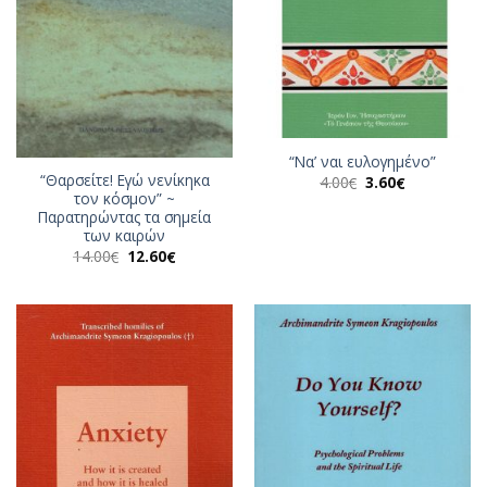
“Να’ ναι ευλογημένο”
“Θαρσείτε! Εγώ νενίκηκα
Original
Η
4.00
3.60
€
€
price
τρέχουσα
τον κόσμον” ~
was:
τιμή
Παρατηρώντας τα σημεία
4.00€.
είναι:
των καιρών
3.60€.
Original
Η
14.00
12.60
€
€
price
τρέχουσα
was:
τιμή
14.00€.
είναι:
12.60€.