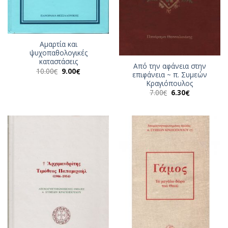
Αμαρτία και
ψυχοπαθολογικές
καταστάσεις
Από την αφάνεια στην
Original
Η
10.00
9.00
€
€
επιφάνεια ~ π. Συμεών
price
τρέχουσα
Κραγιόπουλος
was:
τιμή
10.00€.
είναι:
Original
Η
7.00
6.30
€
€
9.00€.
price
τρέχουσα
was:
τιμή
7.00€.
είναι:
6.30€.