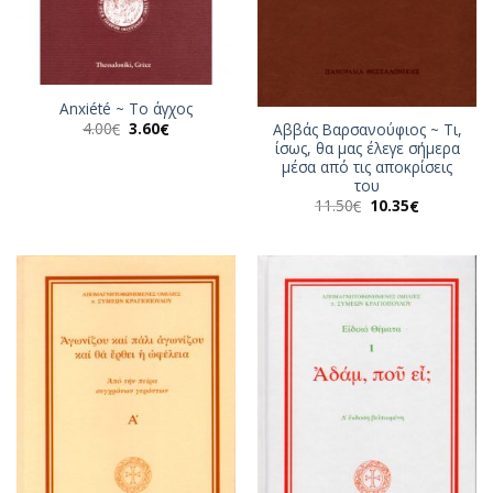
Αnxiété ~ Το άγχος
Original
Η
4.00
3.60
Αββάς Βαρσανούφιος ~ Τι,
€
€
price
τρέχουσα
ίσως, θα μας έλεγε σήμερα
was:
τιμή
μέσα από τις αποκρίσεις
4.00€.
είναι:
3.60€.
του
Original
Η
11.50
10.35
€
€
price
τρέχουσα
was:
τιμή
11.50€.
είναι:
10.35€.