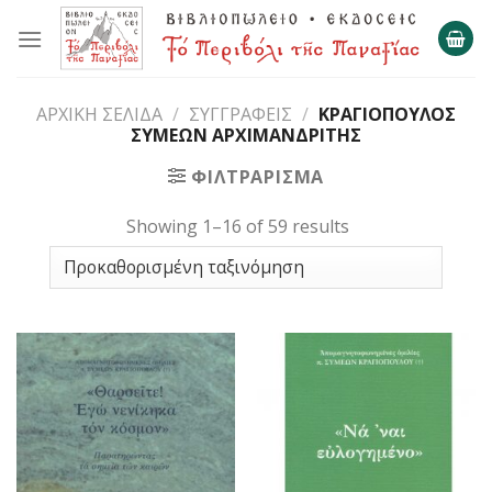
Skip
to
content
ΑΡΧΙΚΉ ΣΕΛΊΔΑ
/
ΣΥΓΓΡΑΦΕΊΣ
/
ΚΡΑΓΙΌΠΟΥΛΟΣ
ΣΥΜΕΏΝ ΑΡΧΙΜΑΝΔΡΊΤΗΣ
ΦΙΛΤΡΆΡΙΣΜΑ
Showing 1–16 of 59 results