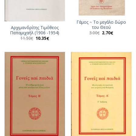
Γάμος ~ Το μεγάλο δώρο
του Θεού
Αρχιμανδρίτης Τιμόθεος
Original
Η
3.00
2.70
Παπαμιχαήλ (1906 -1954)
€
€
price
τρέχουσα
Original
Η
11.50
10.35
€
€
was:
τιμή
price
τρέχουσα
3.00€.
είναι:
was:
τιμή
2.70€.
11.50€.
είναι:
10.35€.