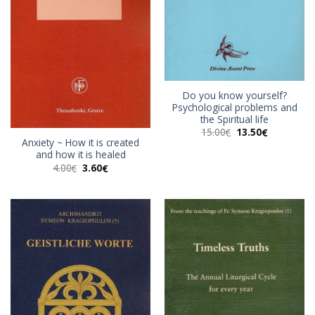
Do you know yourself?
Psychological problems and
the Spiritual life
Original
Η
15.00
13.50
€
€
price
τρέχουσα
Anxiety ~ How it is created
was:
τιμή
and how it is healed
15.00€.
είναι:
Original
Η
4.00
3.60
13.50€.
€
€
price
τρέχουσα
was:
τιμή
4.00€.
είναι:
3.60€.