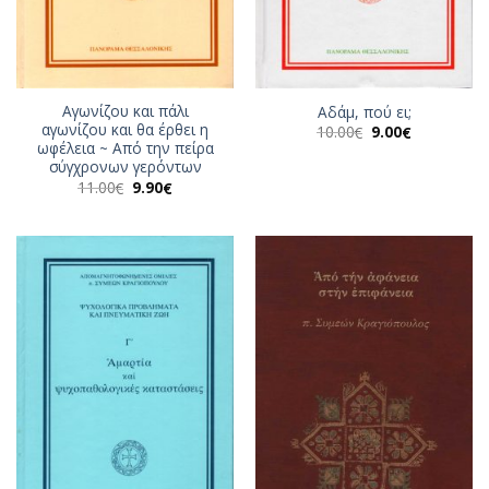
Αγωνίζου και πάλι
Αδάμ, πού ει;
αγωνίζου και θα έρθει η
Original
Η
10.00
9.00
€
€
price
τρέχουσα
ωφέλεια ~ Από την πείρα
was:
τιμή
σύγχρονων γερόντων
10.00€.
είναι:
Original
Η
11.00
9.90
9.00€.
€
€
price
τρέχουσα
was:
τιμή
11.00€.
είναι:
9.90€.