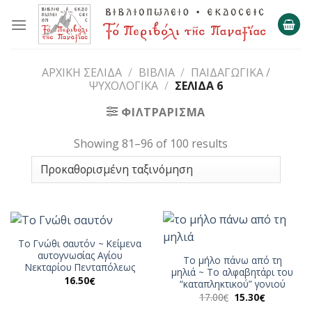
Skip
to
content
ΑΡΧΙΚΉ ΣΕΛΊΔΑ
/
ΒΙΒΛΊΑ
/
ΠΑΙΔΑΓΩΓΙΚΆ /
ΨΥΧΟΛΟΓΙΚΆ
/
ΣΕΛΊΔΑ 6
ΦΙΛΤΡΆΡΙΣΜΑ
Showing 81–96 of 100 results
Το Γνώθι σαυτόν ~ Κείμενα
αυτογνωσίας Αγίου
Το μήλο πάνω από τη
Νεκταρίου Πενταπόλεως
μηλιά ~ Το αλφαβητάρι του
16.50
€
“καταπληκτικού” γονιού
Original
Η
17.00
15.30
€
€
price
τρέχουσα