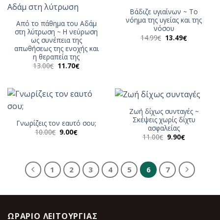
Βάδιζε υγιαίνων ~ Το
νόημα της υγείας και της
Από το πάθημα του Αδάμ
νόσου
στη λύτρωση ~ Η νεύρωση
Original
Η
14.99
13.49
€
€
ως συνέπεια της
price
τρέχουσα
απωθήσεως της ενοχής και
was:
τιμή
14.99€.
είναι:
η θεραπεία της
13.49€.
Original
Η
13.00
11.70
€
€
price
τρέχουσα
was:
τιμή
13.00€.
είναι:
11.70€.
Ζωή δίχως συνταγές ~
Σκέψεις χωρίς δίχτυ
Γνωρίζεις τον εαυτό σου;
ασφαλείας
Original
Η
10.00
9.00
€
€
Original
Η
11.00
9.90
€
€
price
τρέχουσα
price
τρέχουσα
was:
τιμή
was:
τιμή
10.00€.
είναι:
11.00€.
είναι:
9.00€.
9.90€.
1
2
3
4
5
6
7
ΩΡΆΡΙΟ ΛΕΙΤΟΥΡΓΊΑΣ