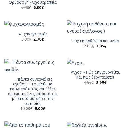
Ορθόδοξη Ψυχοθεραπεία
7.50€.
Original
Η
7.30
6.60
€
€
price
τρέχουσα
was:
τιμή
7.30€.
είναι:
6.60€.
Ψυχαναγκασμός
Original
Η
3.00
2.70
€
€
Ψυχική ασθένεια και υγεία
price
τρέχουσα
Original
Η
7.80
7.05
€
€
was:
τιμή
price
τρέχουσα
3.00€.
είναι:
was:
τιμή
2.70€.
7.80€.
είναι:
7.05€.
Άγχος ~ Πώς δημιουργείται
και πώς θεραπεύεται
… πάντα συνεργεί εις
Original
Η
4.00
3.60
€
€
αγαθόν ~ Το αίσθημα
price
τρέχουσα
κατωτερότητος και άλλες
was:
τιμή
4.00€.
είναι:
αρρωστημένες καταστάσεις
3.60€.
μέσα στο μυστήριο της
σωτηρίας
Original
Η
10.00
9.00
€
€
price
τρέχουσα
was:
τιμή
10.00€.
είναι:
9.00€.