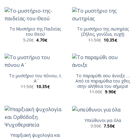
was:
τιμή
17.00€.
είναι:
15.30€.
Το Μυστήριο της Παιδείας
Το μυστήριο της σωτηρίας
του Θεού
(Ζήλος, γονίδια, ευχή)
Original
Η
Original
Η
5.20
4.70
11.50
10.35
€
€
€
€
price
τρέχουσα
price
τρέχουσα
was:
τιμή
was:
τιμή
5.20€.
είναι:
11.50€.
είναι:
4.70€.
10.35€.
Το μυστήριο του πόνου, τ.
Το παραμύθι σου άνοιξε …
Α΄
Από τα παραμύθια του χθες
στην αλήθεια του σήμερα!
Original
Η
11.50
10.35
€
€
price
τρέχουσα
Original
Η
11.00
9.90
€
€
was:
τιμή
price
τρέχουσα
11.50€.
είναι:
was:
τιμή
10.35€.
11.00€.
είναι:
9.90€.
Υπεύθυνοι για όλα
Original
Η
9.50
7.50
€
€
price
τρέχουσα
was:
τιμή
Υπαρξιακή ψυχολογία και
9.50€.
είναι: