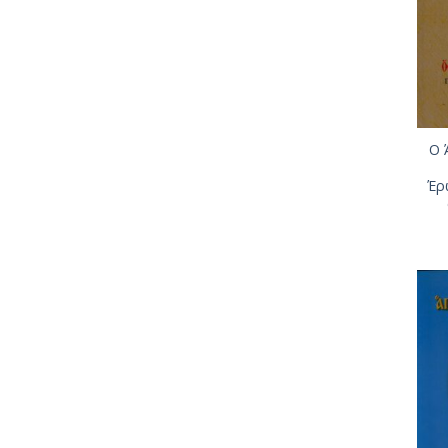
Ο 
Έρ