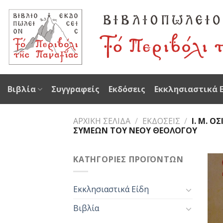
Skip
to
content
Βιβλία
Συγγραφείς
Εκδόσεις
Εκκλησιαστικά 
ΑΡΧΙΚΉ ΣΕΛΊΔΑ
/
ΕΚΔΌΣΕΙΣ
/
Ι. Μ. ΟΣ
ΣΥΜΕΏΝ ΤΟΥ ΝΈΟΥ ΘΕΟΛΌΓΟΥ
ΚΑΤΗΓΟΡΊΕΣ ΠΡΟΪΌΝΤΩΝ
Εκκλησιαστικά Είδη
Βιβλία