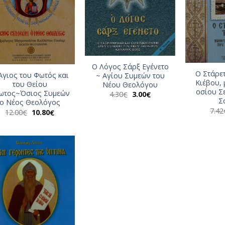
Ο Λόγος Σάρξ Εγένετο
Ο Στάρετ
Άγιος του Φωτός και
~ Αγίου Συμεών του
Κιέβου, 
του Θείου
Νέου Θεολόγου
οσίου Σ
ωτος~Όσιος Συμεών
Original
Η
4.30
3.00
€
€
price
τρέχουσα
Σ
ο Νέος Θεολόγος
was:
τιμή
7.42
Original
Η
12.00
10.80
€
€
4.30€.
είναι:
price
τρέχουσα
3.00€.
was:
τιμή
12.00€.
είναι:
10.80€.